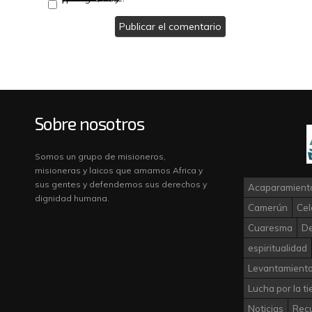
Sobre nosotros
Somos un grupo de misioneros,
misioneras y laicos que amamos Africa y
sus gentes y defendemos sus derechos y
Acaparamiento
dignidad humana.
Camerún
Cel
Cuaresma
D
espiritualidad
Levantamiento
Lucha por la ti
Noticias
Rec