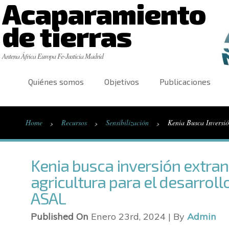
Acaparamiento
de tierras
Antena África Europa Fe-Justicia Madrid
Quiénes somos
Objetivos
Publicaciones
›
›
›
Home
Recursos
Sensibilización
Kenia Busca Inversi
Kenia busca inversión extran
agricultura para el desarroll
ASAL
Published On
Enero 23rd, 2024 | By
Admin