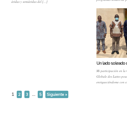
áridas y semiáridas del […]
Un lado soleado 
Mi participación en l
Globale des Luttes pour
enriqueciéndome con e
1
…
2
3
5
Siguiente »