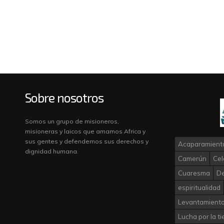
Sobre nosotros
Somos un grupo de misioneros,
misioneras y laicos que amamos Africa y
sus gentes y defendemos sus derechos y
Acaparamiento
dignidad humana.
Camerún
Cel
Cuaresma
D
espiritualidad
Levantamiento
Lucha por la ti