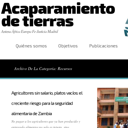
Acaparamiento
de tierras
Antena África Europa Fe-Justicia Madrid
Quiénes somos
Objetivos
Publicaciones
Archivo De La Categoría: Recursos
Agricultores sin salario, platos vacíos: el
creciente riesgo para la seguridad
alimentaria de Zambia
No pagar a los agricultores que ya han producido y
entregado alimentos no solo es injusto, sino