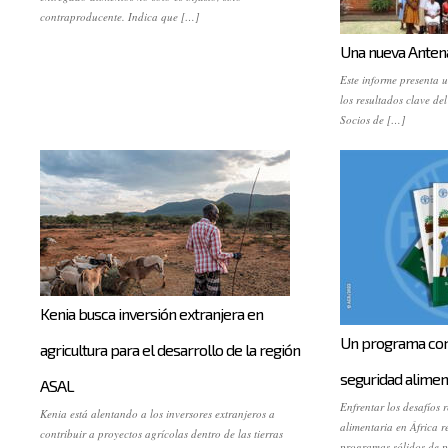
contraproducente. Indica que […]
Una nueva Anten
Este informe presenta u
los resultados clave de
Socios de […]
Kenia busca inversión extranjera en
Un programa con
agricultura para el desarrollo de la región
seguridad aliment
ASAL
Enfrentar los desafíos 
Kenia está alentando a los inversores extranjeros a
alimentaria en África 
contribuir a proyectos agrícolas dentro de las tierras
programas sólidos de p