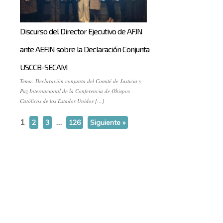
Discurso del Director Ejecutivo de AFJN
ante AEFJN sobre la Declaración Conjunta
USCCB-SECAM
Tema: Declaración conjunta del Comité de Justicia y
Paz Internacional de la Conferencia de Obispos
Católicos de los Estados Unidos […]
1
…
2
3
126
Siguiente »