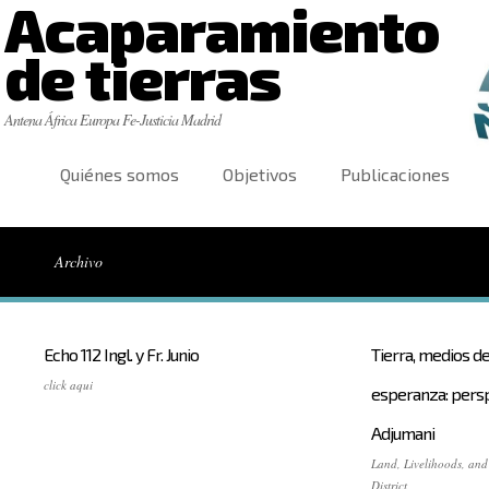
Acaparamiento
de tierras
Antena África Europa Fe-Justicia Madrid
Quiénes somos
Objetivos
Publicaciones
Archivo
Echo 112 Ingl. y Fr. Junio
Tierra, medios de
click aqui
esperanza: perspe
Adjumani
Land, Livelihoods, and
District