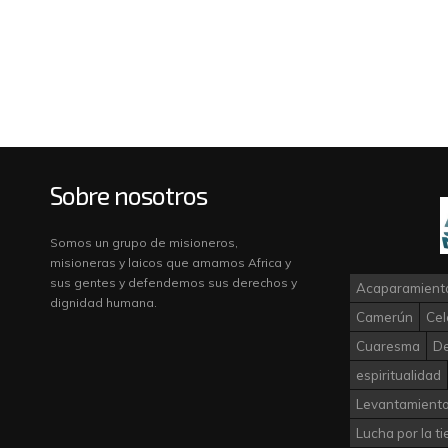
Sobre nosotros
Somos un grupo de misioneros,
misioneras y laicos que amamos Africa y
sus gentes y defendemos sus derechos y
Acaparamiento
dignidad humana.
Camerún
Cel
Cuaresma
D
espiritualidad
Levantamiento
Lucha por la ti