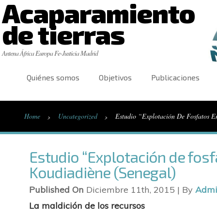
Acaparamiento
de tierras
Antena África Europa Fe-Justicia Madrid
Quiénes somos
Objetivos
Publicaciones
›
›
Home
Uncategorized
Estudio “Explotación De Fosfatos E
Estudio “Explotación de fosf
Koudiadiène (Senegal)
Published On
Diciembre 11th, 2015 | By
Adm
La maldición de los recursos