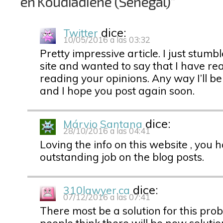
en Koudiadiène (Senegal)”
dice:
Twitter
10/05/2016 a las 03:32
Pretty impressive article. I just stum
site and wanted to say that I have re
reading your opinions. Any way I’ll b
and I hope you post again soon.
dice:
Márvio Santana
28/10/2016 a las 04:41
Loving the info on this website , you
outstanding job on the blog posts.
dice:
310lawyer.ca
07/12/2016 a las 07:41
There most be a solution for this pro
people think there will be now solution