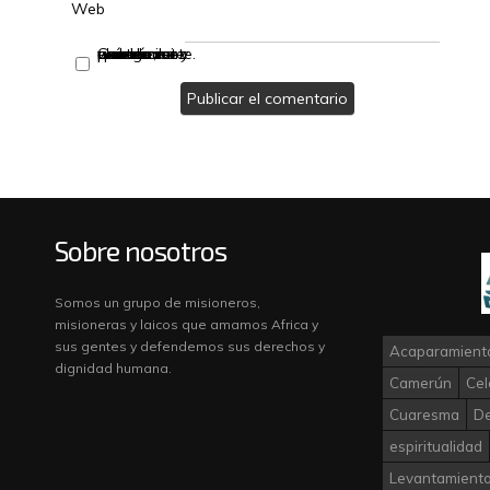
Web
Guarda mi nombre, correo electrónico y web en este navegador para la próxima vez que comente.
Sobre nosotros
Somos un grupo de misioneros,
misioneras y laicos que amamos Africa y
sus gentes y defendemos sus derechos y
Acaparamiento
dignidad humana.
Camerún
Cel
Cuaresma
D
espiritualidad
Levantamiento