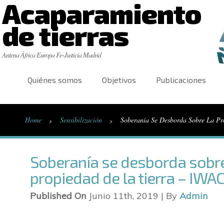
Acaparamiento
de tierras
Antena África Europa Fe-Justicia Madrid
Quiénes somos
Objetivos
Publicaciones
›
›
Home
Sensibilización
Soberanía Se Desborda Sobre La P
Soberanía se desborda sobre
propiedad de la tierra – IWA
Published On
Junio 11th, 2019 | By
Admin