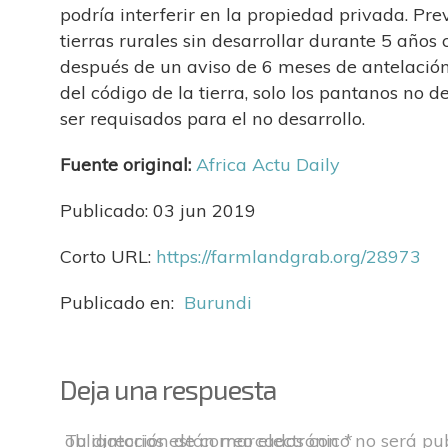
podría interferir en la propiedad privada. Prev
tierras rurales sin desarrollar durante 5 años 
después de un aviso de 6 meses de antelación.
del código de la tierra, solo los pantanos no 
ser requisados ​​para el no desarrollo.
Fuente original:
Africa Actu Daily
Publicado: 03 jun 2019
Corto URL:
https://farmlandgrab.org/
28973
Publicado en:
Burundi
Deja una respuesta
Tu dirección de correo electrónico no será pu
Los campos obligatorios están marcados con
*