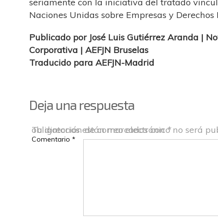
seriamente con la iniciativa del tratado vincu
Naciones Unidas sobre Empresas y Derechos
Publicado por José Luis Gutiérrez Aranda | Nov
Corporativa | AEFJN Bruselas
Traducido para AEFJN-Madrid
Deja una respuesta
Tu dirección de correo electrónico no será pu
Los campos obligatorios están marcados con
*
Comentario
*