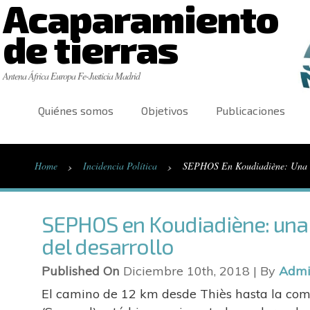
Acaparamiento
de tierras
Antena África Europa Fe-Justicia Madrid
Quiénes somos
Objetivos
Publicaciones
›
›
Home
Incidencia Política
SEPHOS En Koudiadiène: Una P
SEPHOS en Koudiadiène: una
del desarrollo
Published On
Diciembre 10th, 2018 | By
Adm
El camino de 12 km desde Thiès hasta la com