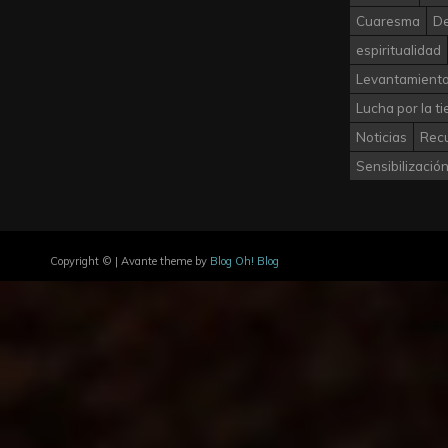
Cuaresma
D
espiritualidad
Levantamiento
Lucha por la ti
Noticias
Rec
Sensibilizació
Copyright © | Avante theme by
Blog Oh! Blog