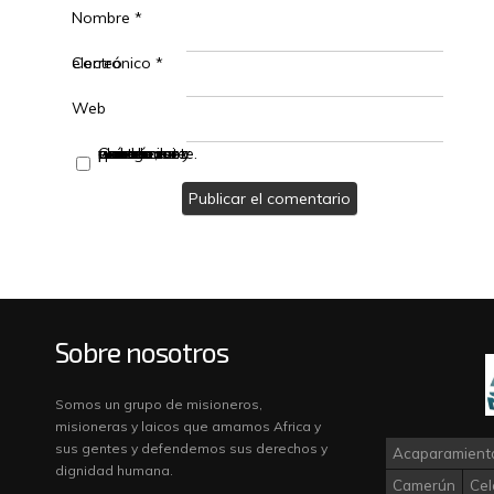
Nombre
*
Correo electrónico
*
Web
Guarda mi nombre, correo electrónico y web en este navegador para la próxima vez que comente.
Sobre nosotros
Somos un grupo de misioneros,
misioneras y laicos que amamos Africa y
sus gentes y defendemos sus derechos y
Acaparamiento
dignidad humana.
Camerún
Cel