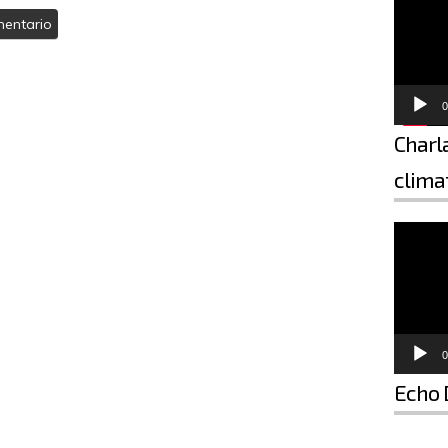
0
Charla
climat
Reproductor de vídeo
0
Echo 