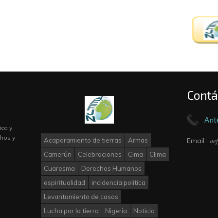
Contá
Ant
ica y
hos y
ae
Acaparamiento de tierras
Armas
Email :
Camerún
Celebraciones
Cima
Clima
Cuaresma
Derechos Humanos
espiritualidad
incidencia politica
Levantamiento de casos
Lucha por la tierra
Nigeria
Noticia