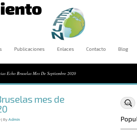
iento
s
Publicaciones
Enlaces
Contacto
Blog
cias Echo Bruselas Mes De Septiembre 2020
Bruselas mes de
20
Popu
 | By
Admin