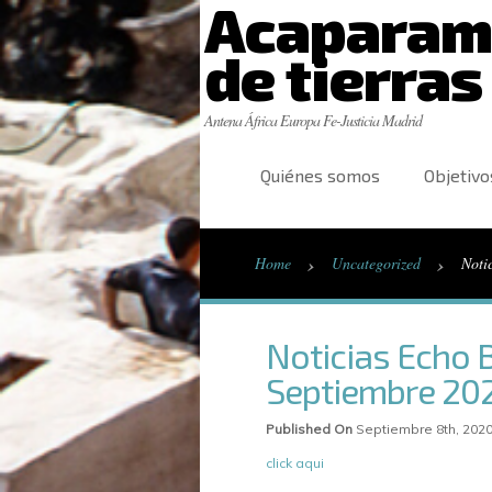
Acaparam
de tierras
Antena África Europa Fe-Justicia Madrid
Quiénes somos
Objetivo
›
›
Home
Uncategorized
Noti
Noticias Echo 
Septiembre 20
Published On
Septiembre 8th, 2020
click aqui