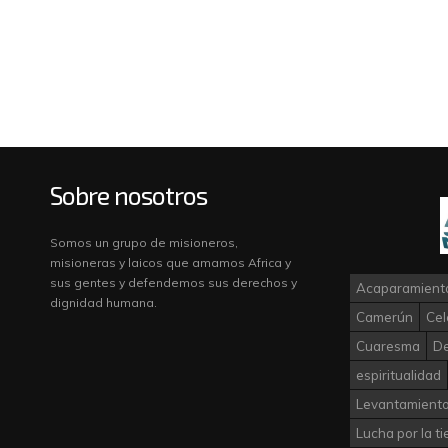
Sobre nosotros
Somos un grupo de misioneros,
misioneras y laicos que amamos Africa y
sus gentes y defendemos sus derechos y
Acaparamiento
dignidad humana.
Camerún
Cel
Cuaresma
D
espiritualidad
Levantamiento
Lucha por la ti