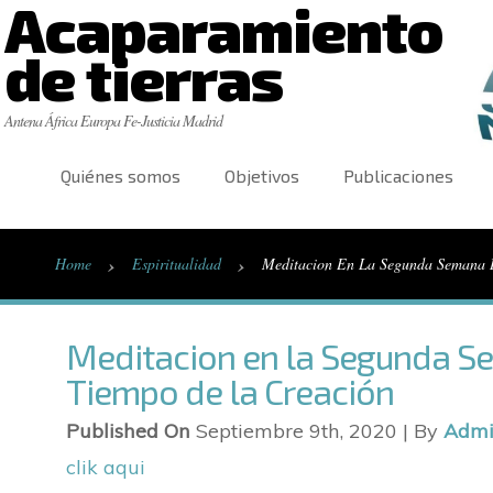
Acaparamiento
de tierras
Antena África Europa Fe-Justicia Madrid
Quiénes somos
Objetivos
Publicaciones
›
›
Home
Espiritualidad
Meditacion En La Segunda Semana 
Meditacion en la Segunda S
Tiempo de la Creación
Published On
Septiembre 9th, 2020 | By
Adm
clik aqui