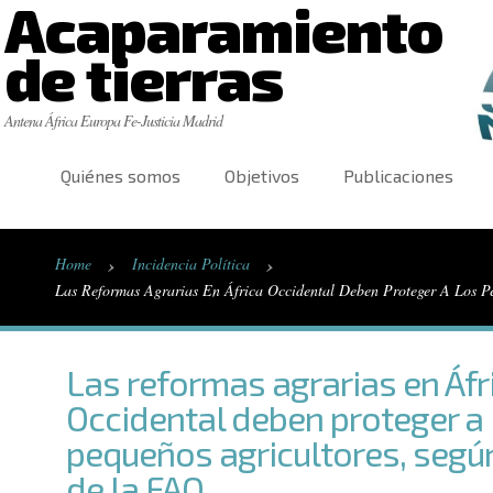
Acaparamiento
de tierras
Antena África Europa Fe-Justicia Madrid
Quiénes somos
Objetivos
Publicaciones
›
›
Home
Incidencia Política
Las Reformas Agrarias En África Occidental Deben Proteger A Los 
Las reformas agrarias en Áfr
Occidental deben proteger a 
pequeños agricultores, segú
de la FAO