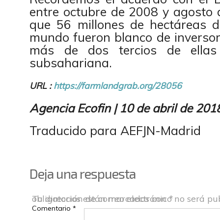
entre octubre de 2008 y agosto 
que 56 millones de hectáreas de
mundo fueron blanco de inversor
más de dos tercios de ellas
subsahariana.
URL :
https://farmlandgrab.org/28056
Agencia Ecofin | 10 de abril de 201
Traducido para AEFJN-Madrid
Deja una respuesta
Tu dirección de correo electrónico no será pu
Los campos obligatorios están marcados con
*
Comentario
*