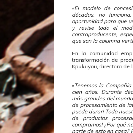
«El modelo de concesi
décadas, no funcion
oportunidad para que un
y revise todo el mod
contraproducente, espe
que son la columna verte
En la comunidad empr
transformación de produ
Kpukuyou, directora de l
«
Tenemos la Compañía F
cien años. Durante déc
más grandes del mundo.
de procesamiento de láte
puede durar! Todo nuestr
de productos procesa
compramos! ¿Por qué no 
parte de esto en casa? 