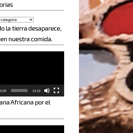
orias
o la tierra desaparece,
en nuestra comida.
0:00
14:19
ana Africana por el