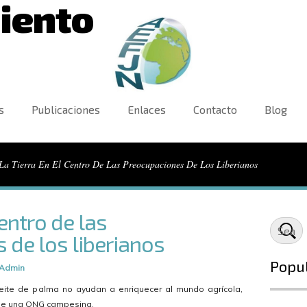
iento
s
Publicaciones
Enlaces
Contacto
Blog
La Tierra En El Centro De Las Preocupaciones De Los Liberianos
centro de las
 de los liberianos
Popu
Admin
eite de palma no ayudan a enriquecer al mundo agrícola,
a de una ONG campesina.