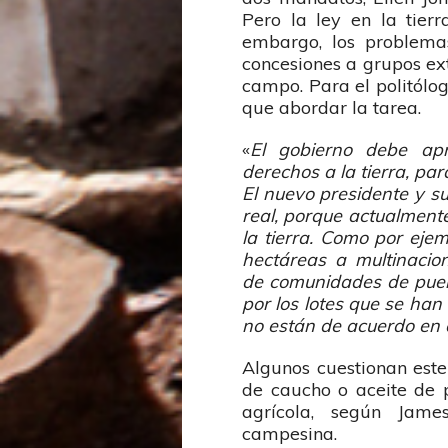
Pero la ley en la tier
embargo, los problemas
concesiones a grupos ext
campo. Para el politólo
que abordar la tarea.
«
El gobierno debe apr
derechos a la tierra, pa
El nuevo presidente y s
real, porque actualmen
la tierra. Como por ejem
hectáreas a multinacio
de comunidades de pueb
por los lotes que se ha
no están de acuerdo en q
Algunos cuestionan este
de caucho o aceite de
agrícola, según Jam
campesina.