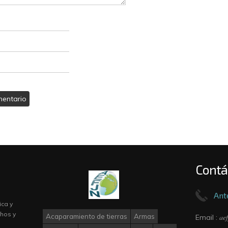
Contá
Ant
ica y
hos y
ae
Acaparamiento de tierras
Armas
Email :