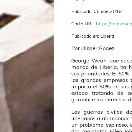
Publicado: 05 ene 2018
Corto URL:
https://farmland
Publicado en: Liberia
Por Olivier Rogez
George Weah, que suced
mando de Liberia, ha h
sus prioridades. El 60% d
las grandes empresas t
importa el 80% de sus p
estado tratando de a
garantice los derechos d
Las guerras civiles 
liberianos a abandonar su
un problema espinoso, e
dos mandatos, Ellen Joh