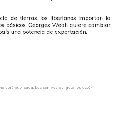
a de tierras, los liberianos importan la
os básicos, Georges Weah quiere cambiar
país una potencia de exportación.
 no será publicada.