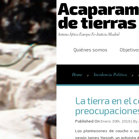
Acaparam
de tierras
Antena África Europa Fe-Justicia Madrid
Quiénes somos
Objetivo
›
›
Home
Incidencia Política
La tierra en el 
preocupaciones
Published On
Enero 30th, 2018 | By
Las plantaciones de caucho o ac
según James Yarsiah, un activist