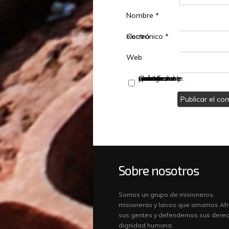
Nombre
*
Correo electrónico
*
Web
Guarda mi nombre, correo electrónico y web en este navegador para la próxima vez que comente.
Sobre nosotros
Somos un grupo de misioneros,
misioneras y laicos que amamos Afr
sus gentes y defendemos sus derec
dignidad humana.