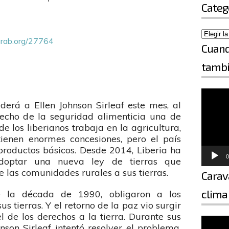
Categ
grab.org/27764
Cuand
tambi
Reproductor de vídeo
erá a Ellen Johnson Sirleaf este mes, al
echo de la seguridad alimenticia una de
e los liberianos trabaja en la agricultura,
ienen enormes concesiones, pero el país
roductos básicos. Desde 2014, Liberia ha
0
doptar una nueva ley de tierras que
e las comunidades rurales a sus tierras.
Carav
clima
de la década de 1990, obligaron a los
s tierras. Y el retorno de la paz vio surgir
Reproductor de vídeo
l de los derechos a la tierra. Durante sus
nson Sirleaf intentó resolver el problema.