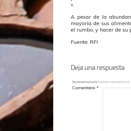
«.
A pesar de la abundanci
mayoría de sus aliment
el rumbo, y hacer de su 
Fuente: RFI
Deja una respuesta
Tu dirección de correo electrónico
Los campos obligatorios están marcados con
*
Comentario
*