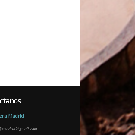
ctanos
ena Madrid
fjnmadrid@gmail.com