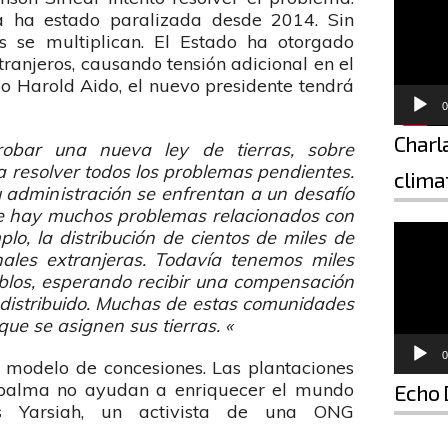
ra ha estado paralizada desde 2014. Sin
 se multiplican. El Estado ha otorgado
ranjeros, causando tensión adicional en el
go Harold Aido, el nuevo presidente tendrá
0
Charla
obar una nueva ley de tierras, sobre
ra resolver todos los problemas pendientes.
climat
u administración se enfrentan a un desafío
te hay muchos problemas relacionados con
Reproductor de vídeo
plo, la distribución de cientos de miles de
nales extranjeras. Todavía tenemos miles
los, esperando recibir una compensación
n distribuido. Muchas de estas comunidades
ue se asignen sus tierras. «
0
 modelo de concesiones. Las plantaciones
 palma no ayudan a enriquecer el mundo
Echo 
es Yarsiah, un activista de una ONG