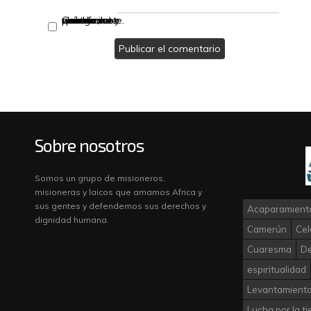
Guarda mi nombre, correo electrónico y web en este navegador para la próxima vez que comente.
Sobre nosotros
Somos un grupo de misioneros,
misioneras y laicos que amamos Africa y
sus gentes y defendemos sus derechos y
Acaparamiento
dignidad humana.
Camerún
Cel
Cuaresma
D
espiritualidad
Levantamiento
Lucha por la ti