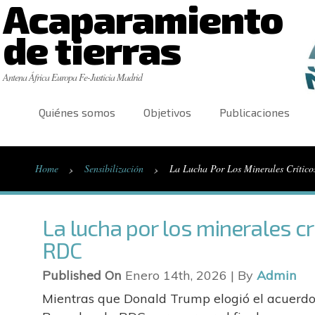
Acaparamiento
de tierras
Antena África Europa Fe-Justicia Madrid
Quiénes somos
Objetivos
Publicaciones
›
›
Home
Sensibilización
La Lucha Por Los Minerales Crític
La lucha por los minerales cr
RDC
Published On
Enero 14th, 2026 | By
Admin
Mientras que Donald Trump elogió el acuerdo