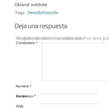
Okland Institute
Tags :
Sensibilización
Deja una respuesta
Tu dirección de correo electrónico no será pu
Los campos obligatorios están marcados con
*
Comentario
*
Nombre
*
Correo electrónico
*
Web