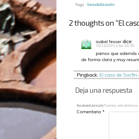
Tags :
Sensibilización
2 thoughts on “El cas
dice:
isabel fesser
15/12/2021 a las 20:30
pienso que además d
de forma clara y muy resum
Pingback:
El caso de Socfi
Deja una respuesta
Tu dirección de correo electrónico
Los campos obligatorios están marcados con
*
Comentario
*