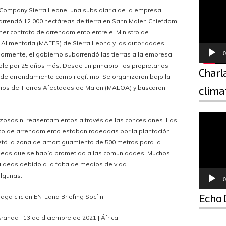
l Company Sierra Leone, una subsidiaria de la empresa
rrendó 12.000 hectáreas de tierra en Sahn Malen Chiefdom,
imer contrato de arrendamiento entre el Ministro de
ad Alimentaria (MAFFS) de Sierra Leona y las autoridades
riormente, el gobierno subarrendó las tierras a la empresa
0
le por 25 años más. Desde un principio, los propietarios
Charla
 de arrendamiento como ilegítimo. Se organizaron bajo la
rios de Tierras Afectados de Malen (MALOA) y buscaron
climat
Reproductor de vídeo
zosos ni reasentamientos a través de las concesiones. Las
to de arrendamiento estaban rodeadas por la plantación,
tó la zona de amortiguamiento de 500 metros para la
aldeas que se había prometido a las comunidades. Muchos
ldeas debido a la falta de medios de vida.
lgunas.
0
Echo 
haga clic en EN-Land Briefing Socfin
randa | 13 de diciembre de 2021 | África