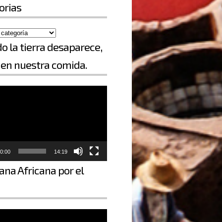
orias
o la tierra desaparece,
en nuestra comida.
0:00
14:19
ana Africana por el