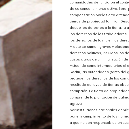
comunidades denunciaron el contra
de su consentimiento activo, libre,
compensación por la tierra arrend
tierras de propiedad familiar. De
desde los derechos a la tierra, la
los derechos de los trabajadores,
los derechos de la mujer, los dere
A esto se suman graves violaciones
derechos políticos, incluidos los de
casos claros de criminalización 
Actuando como intermediarios al ar
Socfin, las autoridades (tanto del
proteger los derechos de las comu
resultado de leyes de tierras obso
corrupción. La tierra de propiedad f
comprende la plantación de palma a
agrava
por instituciones nacionales débil
por el incumplimiento de las norm
a que no son responsables en sus 