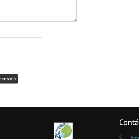
Contá
Ant