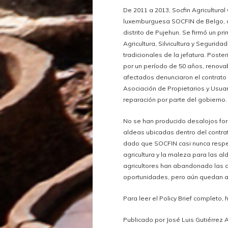
De 2011 a 2013, Socfin Agricultura
luxemburguesa SOCFIN de Belgo, a
distrito de Pujehun. Se firmó un pr
Agricultura, Silvicultura y Segurid
tradicionales de la jefatura. Poste
por un período de 50 años, renovab
afectados denunciaron el contrato
Asociación de Propietarios y Usua
reparación por parte del gobierno.
No se han producido desalojos for
aldeas ubicadas dentro del contra
dado que SOCFIN casi nunca respe
agricultura y la maleza para las 
agricultores han abandonado las a
oportunidades, pero aún quedan a
Para leer el Policy Brief completo, 
Publicado por José Luis Gutiérrez A