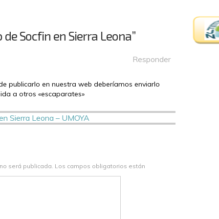
o de Socfin en Sierra Leona”
Responder
e publicarlo en nuestra web deberíamos enviarlo
ida a otros «escaparates»
n en Sierra Leona – UMOYA
 no será publicada.