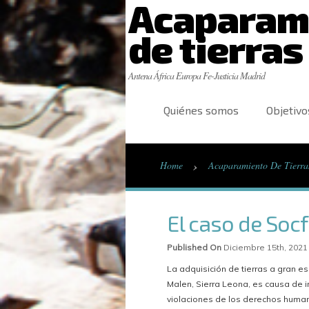
Acaparam
de tierras
Antena África Europa Fe-Justicia Madrid
Quiénes somos
Objetivo
›
Home
Acaparamiento De Tierra
El caso de Socf
Published On
Diciembre 15th, 2021
La adquisición de tierras a gran e
Malen, Sierra Leona, es causa de i
violaciones de los derechos human