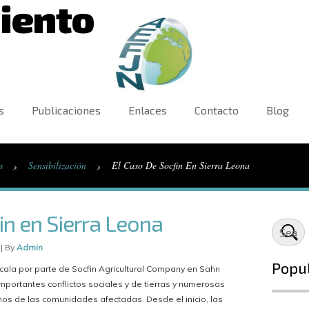
iento
s
Publicaciones
Enlaces
Contacto
Blog
›
›
s
Sensibilización
El Caso De Socfin En Sierra Leona
in en Sierra Leona
 | By
Admin
Popu
scala por parte de Socfin Agricultural Company en Sahn
mportantes conflictos sociales y de tierras y numerosas
os de las comunidades afectadas. Desde el inicio, las