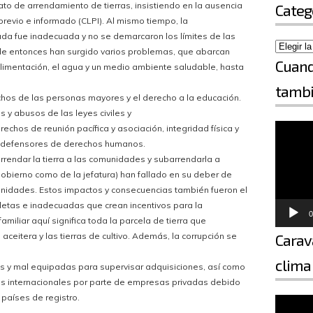
to de arrendamiento de tierras, insistiendo en la ausencia
Categ
 previo e informado (CLPI). Al mismo tiempo, la
ada fue inadecuada y no se demarcaron los límites de las
sde entonces han surgido varios problemas, que abarcan
Cuand
 alimentación, el agua y un medio ambiente saludable, hasta
tambi
chos de las personas mayores y el derecho a la educación.
 y abusos de las leyes civiles y
Reproductor de vídeo
rechos de reunión pacífica y asociación, integridad física y
de defensores de derechos humanos.
rendar la tierra a las comunidades y subarrendarla a
 gobierno como de la jefatura) han fallado en su deber de
nidades. Estos impactos y consecuencias también fueron el
letas e inadecuadas que crean incentivos para la
0
amiliar aquí significa toda la parcela de tierra que
Carav
ceitera y las tierras de cultivo. Además, la corrupción se
clima
es y mal equipadas para supervisar adquisiciones, así como
as internacionales por parte de empresas privadas debido
Reproductor de vídeo
países de registro.