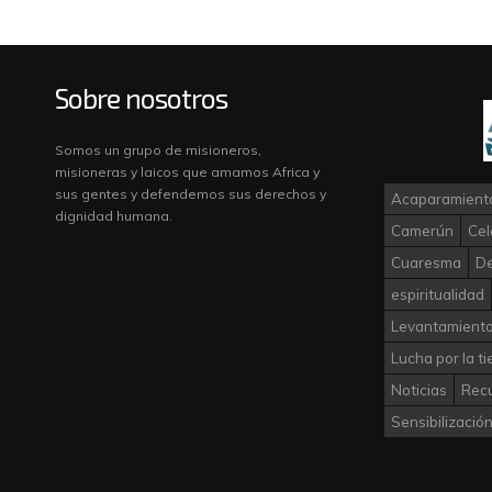
Sobre nosotros
Somos un grupo de misioneros,
misioneras y laicos que amamos Africa y
sus gentes y defendemos sus derechos y
Acaparamiento
dignidad humana.
Camerún
Cel
Cuaresma
D
espiritualidad
Levantamiento
Lucha por la ti
Noticias
Rec
Sensibilizació