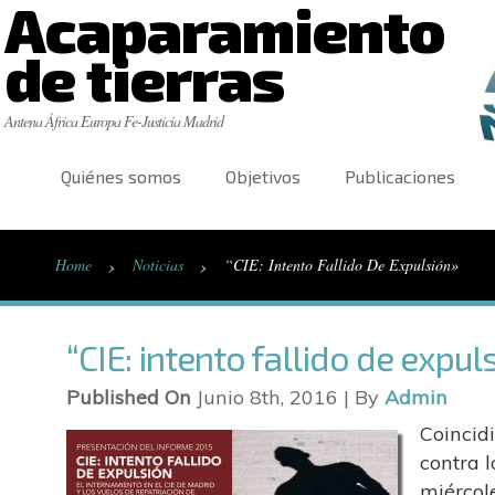
Acaparamiento
de tierras
Antena África Europa Fe-Justicia Madrid
Quiénes somos
Objetivos
Publicaciones
›
›
Home
Noticias
“CIE: Intento Fallido De Expulsión»
“CIE: intento fallido de expul
Published On
Junio 8th, 2016 | By
Admin
Coincid
contra l
miércole