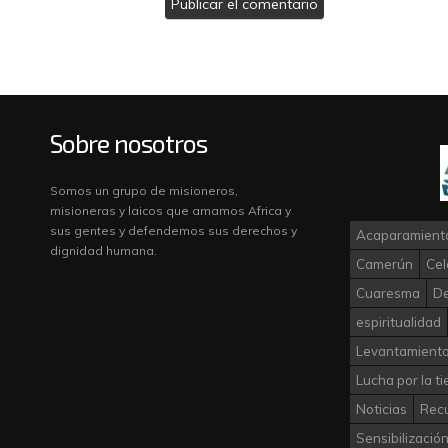
Sobre nosotros
Somos un grupo de misioneros,
misioneras y laicos que amamos Africa y
sus gentes y defendemos sus derechos y
Acaparamiento
dignidad humana.
Camerún
Cel
Cuaresma
D
espiritualidad
Levantamiento
Lucha por la ti
Noticias
Rec
Sensibilizació