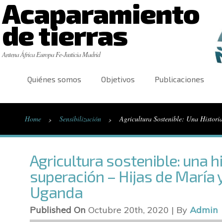
Acaparamiento
de tierras
Antena África Europa Fe-Justicia Madrid
Quiénes somos
Objetivos
Publicaciones
›
›
Home
Sensibilización
Agricultura Sostenible: Una Histor
Agricultura sostenible: una h
superación – Hijas de María y
Uganda
Published On
Octubre 20th, 2020 | By
Admin