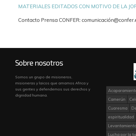
MATERIALES EDITADOS CON MOTIVO DE LA JO
Contacto Prensa CONFER: comunicación@confer.
Sobre nosotros
Somos un grupo de misioneros,
misioneras y laicos que amamos Africa y
sus gentes y defendemos sus derechos y
Acaparamiento
dignidad humana.
Camerún
Cel
Cuaresma
D
espiritualidad
Levantamiento
Lucha por la ti