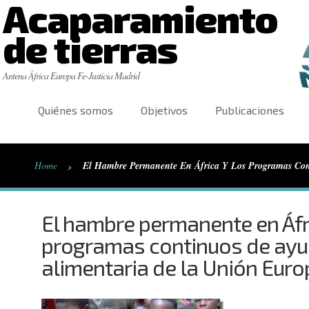
Acaparamiento
de tierras
Antena África Europa Fe-Justicia Madrid
Quiénes somos
Objetivos
Publicaciones
›
Home
El Hambre Permanente En África Y Los Programas Con
El hambre permanente en Áfri
programas continuos de ay
alimentaria de la Unión Eur