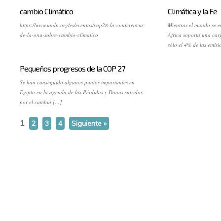
cambio Climático
Climática y la Fe
https://www.undp.org/es/eventos/cop28-la-conferencia-
Mientras el mundo se e
de-la-onu-sobre-cambio-climatico
África soporta una car
sólo el 4% de las emis
Pequeños progresos de la COP 27
Se han conseguido algunos puntos importantes en
Egipto en la agenda de las Pérdidas y Daños sufridos
por el cambio […]
1
2
3
4
Siguiente »