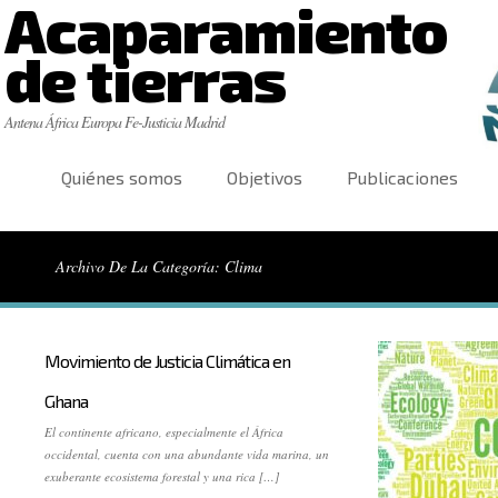
Acaparamiento
de tierras
Antena África Europa Fe-Justicia Madrid
Quiénes somos
Objetivos
Publicaciones
Archivo De La Categoría: Clima
Movimiento de Justicia Climática en
Ghana
El continente africano, especialmente el África
occidental, cuenta con una abundante vida marina, un
exuberante ecosistema forestal y una rica […]