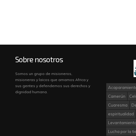
Sobre nosotros
Somos un grupo de misioneros,
misioneras y laicos que amamos Africa y
sus gentes y defendemos sus derechos y
Acaparamiento
dignidad humana.
Camerún
Cel
Cuaresma
D
espiritualidad
Levantamiento
Lucha por la ti